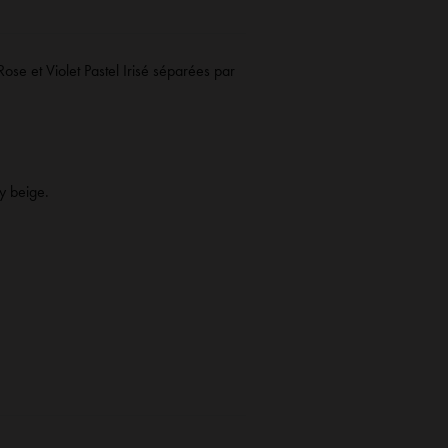
se et Violet Pastel Irisé séparées par
oy beige
.