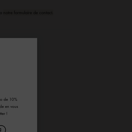
ia
notre formulaire de contact.
×
omo de 10%
de en vous
ter !