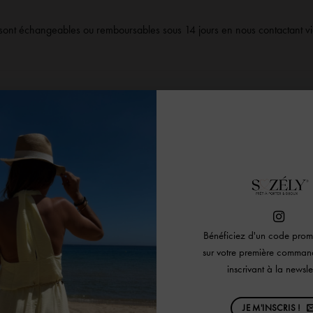
sont échangeables ou remboursables sous 14 jours en nous contactant v
Bénéficiez d'un code pr
sur votre première comman
inscrivant à la newslet
JE M'INSCRIS !