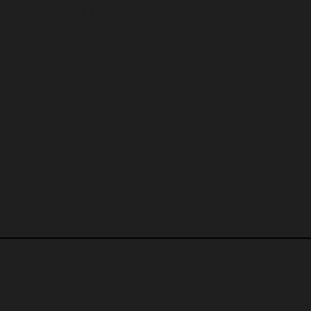
stel incroyablement
La sublime robe CARLA chocolat et son joli décolleté au
laire et un confort
dos🥥 fluide et légère un vrai bijou pour votre été ☀️
illées 💛 ESHOP :
ESHOP : sozely.fr Robedete robelongue robechocolat
ne #yellowoutfit
ideedetenue outfit