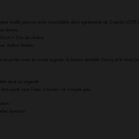
haine maille jaseron acier inoxydable doré agrémenté de 2 perles LOVE Ro
eau douce.
 42cm + 5cm de chaine
e, édition limitée.
eut se porter avec
le sweat auguste
,
la blouse dentelle Donny
et
le short J
able doré ou argenté
t être porté sous l’eau, à la mer, ne s’oxyde pas.
ation :
elier lyonnais