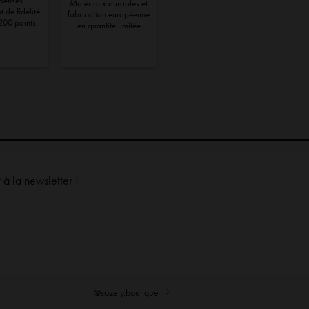
pensés.
Matériaux durables et
 de fidélité.
fabrication européenne
200 points.
en quantité limitée
à la newsletter !
@sozely.boutique