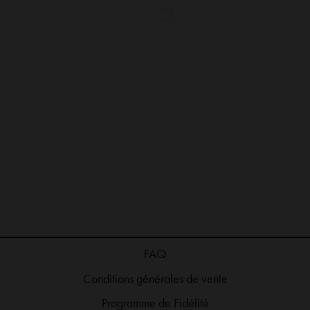
gante et douce, la robe LOU est mon
La robe CARLA en coloris jaune pa
FAQ
able de l’été 🤍☀️ ESHOP : sozely.fr
belle et légère ☀️ Une couleur so
Conditions générales de vente
 #robecamel #robechic #robeélégante
absolu pour vos journées ensole
sozely.fr #robelongue #robejau
Programme de Fidélité