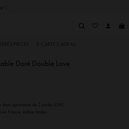
SozelySozelySozelySozelySozelySozelySozelySozelySozelySozelySozely
lot ♡
IÈRES PIÈCES
E-CARTE CADEAU
dable Doré Double Love
le doré agrémenté de 2 perles LOVE
é en France, édition limitée.