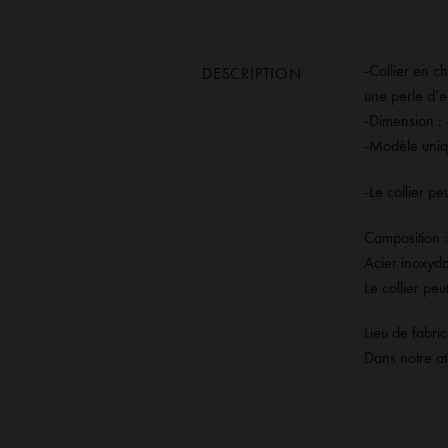
-Collier en c
DESCRIPTION
une perle d’
-Dimension :
-Modèle uniqu
-Le collier p
Composition :
Acier inoxyd
Le collier peu
Lieu de fabric
Dans notre at