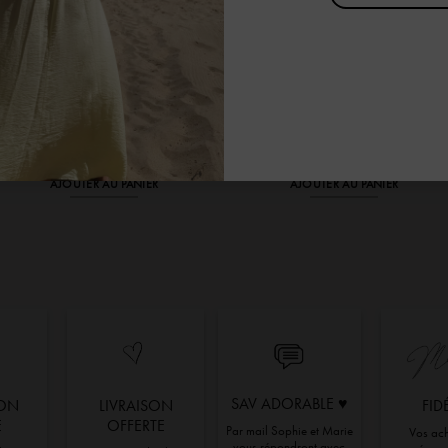
Collier Acier Inoxydable Doré
Sac en Cuir Argenté Pablo
Double Love Néon Rose
65,00
€
33,00
€
AJOUTER AU PANIER
AJOUTER AU PANIER
SAV ADORABLE ♥︎
ION
LIVRAISON
FID
E
OFFERTE
Par mail Sophie et Marie
Vos ach
vous répondront avec