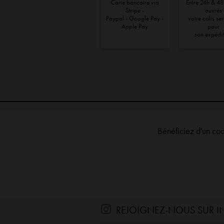
Carte bancaire via
Entre 24h & 48
la
Stripe -
ouvrés
Paypal - Google Pay -
votre colis se
page
Apple Pay
pour
du
son expédi
produit
Bénéficiez d'un co
REJOIGNEZ-NOUS SUR 