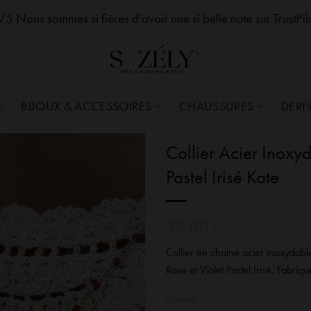
zelySozelySozelySozelySozelySozelySozelySozelySozelySozelySozelySozelySozelySozely
5 Nous sommes si fières d'avoir une si belle note sur TrustPi
BIJOUX & ACCESSOIRES
CHAUSSURES
DERN
Collier Acier Inoxy
Pastel Irisé Kate
33,00
€
Collier en chaine acier inoxydab
Rose et Violet Pastel Irisé. Fabriqu
En stock