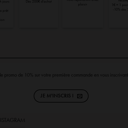
récom
h jours
Dès 200€ d'achat
plaisir
1€ = 1 point
-10% dès 
ra prêt
tion
de promo de 10% sur votre première commande en vous inscrivant 
JE M'INSCRIS !
INSTAGRAM