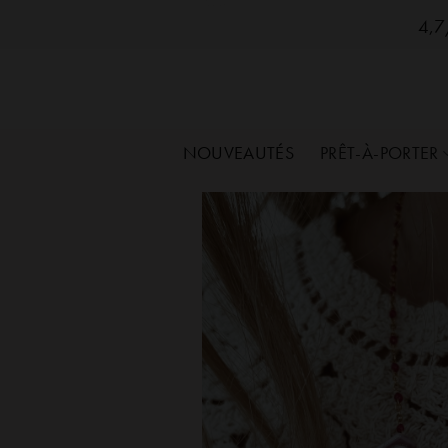
SozelySozelySozelySozelySozelySozelySozelySo
Passer
4,7/
au
contenu
NOUVEAUTÉS
PRÊT-À-PORTER