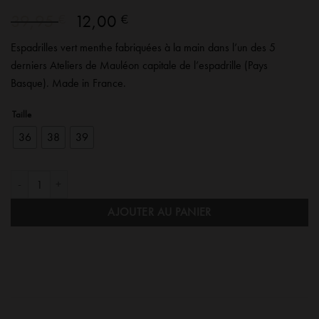
Le
Le
39,95
12,00
€
€
prix
prix
Espadrilles vert menthe fabriquées à la main dans l’un des 5
initial
actuel
derniers Ateliers de Mauléon capitale de l’espadrille (Pays
était :
est :
Basque). Made in France.
39,95 €.
12,00 €.
Taille
36
38
39
quantité de Espadrilles Vert Menthe françaises
AJOUTER AU PANIER