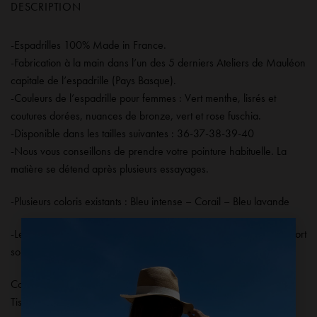
DESCRIPTION
-Espadrilles 100% Made in France.
-Fabrication à la main dans l’un des 5 derniers Ateliers de Mauléon
capitale de l’espadrille (Pays Basque).
-Couleurs de l’espadrille pour femmes : Vert menthe, lisrés et
coutures dorées, nuances de bronze, vert et rose fuschia.
-Disponible dans les tailles suivantes : 36-37-38-39-40
-Nous vous conseillons de prendre votre pointure habituelle. La
matière se détend après plusieurs essayages.
-Plusieurs coloris existants :
Bleu intense
–
Corail
–
Bleu lavande
×
-Les espadrilles bleues pour femmes peuvent se porter avec
le short
solal
, et
le sweat Auguste vert
.
Composition :
Tissu et corde.