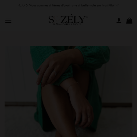
Passer
4,7/5 Nous sommes si fières d'avoir une si belle note sur TrustPilot ♡
au
contenu