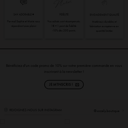
SAV ADORABLE ♥︎
FIDÉLITE
ENGAGEMENT QUALITÉ
Par mail Sophie et Marie vous
Vos achats sont récompensés.
Matériaux durables et
répondront avec plaisir
1€ = 1 point de fidélité.
fabrication européenne en
-10% dès 200 points.
quantité limitée
Bénéficiez d'un code promo de 10% sur votre première commande en vous
inscrivant à la newsletter !
JE M'INSCRIS !
REJOIGNEZ-NOUS SUR INSTAGRAM
@sozely.boutique