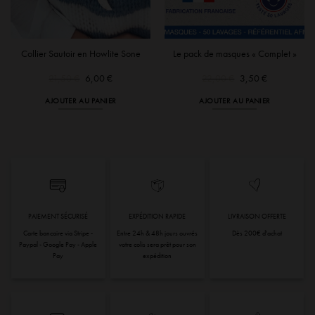
Collier Sautoir en Howlite Sone
Le pack de masques « Complet »
Le
Le
Le
Le
21,50
€
6,00
€
22,00
€
3,50
€
prix
prix
prix
prix
initial
actuel
initial
actuel
AJOUTER AU PANIER
AJOUTER AU PANIER
était :
est :
était :
est :
21,50 €.
6,00 €.
22,00 €.
3,50 €.
PAIEMENT SÉCURISÉ
EXPÉDITION RAPIDE
LIVRAISON OFFERTE
Carte bancaire via Stripe -
Entre 24h & 48h jours ouvrés
Dès 200€ d'achat
Paypal - Google Pay - Apple
votre colis sera prêt pour son
Pay
expédition