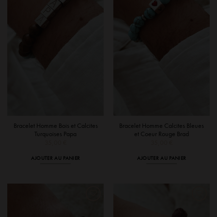
peuvent
peuvent
être
être
choisies
choisies
sur
sur
la
la
page
page
du
du
produit
produit
Bracelet Homme Bois et Calcites
Bracelet Homme Calcites Bleues
Turquoises Papa
et Coeur Rouge Brad
35,00
€
35,00
€
AJOUTER AU PANIER
AJOUTER AU PANIER