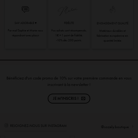
SAV ADORABLE ♥︎
FIDÉLITE
ENGAGEMENT QUALITÉ
Par mail Sophie et Marie vous
Vos achats sont récompensés.
Matériaux durables et
répondront avec plaisir
1€ = 1 point de fidélité.
fabrication européenne en
-10% dès 200 points.
quantité limitée
Bénéficiez d'un code promo de 10% sur votre première commande en vous
inscrivant à la newsletter !
JE M'INSCRIS !
REJOIGNEZ-NOUS SUR INSTAGRAM
@sozely.boutique