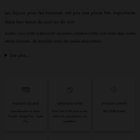
Les bijoux pour les hommes ont pris une place très importante
dans leur tenue du jour ou du soir.
Sozély vous invite à découvrir ses belles créations faites à la main dans notre
atelier lyonnais, de bracelets avec des perles d'exception.
Lire plus...
PAIEMENT SÉCURISÉ
EXPÉDITION RAPIDE
LIVRAISON OFFERTE
Carte bancaire via Stripe -
Entre 24h & 48h jours ouvrés
Dès 200€ d'achat
Paypal - Google Pay - Apple
votre colis sera prêt pour son
Pay
expédition