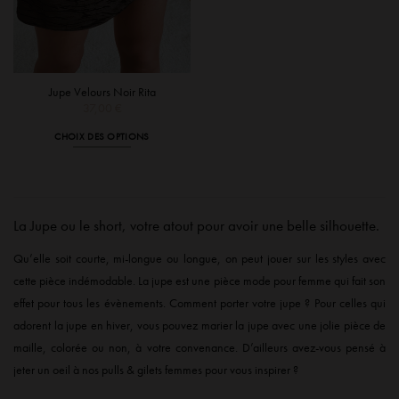
produit
produit
Jupe Velours Noir Rita
37,00
€
CHOIX DES OPTIONS
Ce
produit
a
plusieurs
La Jupe ou le short, votre atout pour avoir une belle silhouette.
variations.
Les
Qu’elle soit courte, mi-longue ou longue, on peut jouer sur les styles avec
options
cette pièce indémodable. La jupe est une pièce mode pour femme qui fait son
peuvent
effet pour tous les évènements. Comment porter votre jupe ? Pour celles qui
être
adorent la jupe en hiver, vous pouvez marier la jupe avec une jolie pièce de
choisies
sur
maille, colorée ou non, à votre convenance. D’ailleurs avez-vous pensé à
la
jeter un oeil à
nos pulls & gilets
femmes pour vous inspirer ?
page