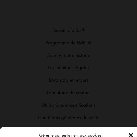
Nouvelle collection en liiigne !! 🔥
🍇 MONA 🍇 Un magnifique
Replay live du 31/07.
bordeaux associé à une robe longue
Besoin d'aide ?
fluide et un décolleté à tomber 🤍
Disponible dès demain 11h en
Programme de Fidélité
quantité limitée ⏰ ESHOP : sozely.fr
#robeceremonie #robebordeaux
Sozély, notre histoire
#robelongue #lookdété
Les mentions légales
Livraisons et retours
Formulaire de contact
Utilisations et certifications
Conditions générales de vente
Gérer le consentement aux cookies