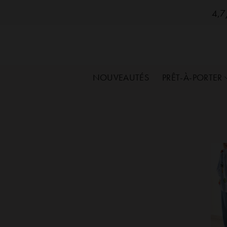
SozelySozelySozelySozelySozelySozelySozelySo
Passer
4,7/
au
contenu
NOUVEAUTÉS
PRÊT-À-PORTER