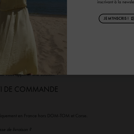
inscrivant à la newslet
 sur la page panier de notre site internet. Il suffit d’indiquer le code 
liquer une carte cadeau » pour l’appliquer sur votre panier.
JE M'INSCRIS !
commande ?
idation de votre commande Sozély.
a été refusé ?
t arrive, n’hésitez pas à nous contacter par mail à l’adresse sozely.
ur vous apporter une solution.
IVI DE COMMANDE
uniquement en France hors DOM-TOM et Corse.
e de livraison ?