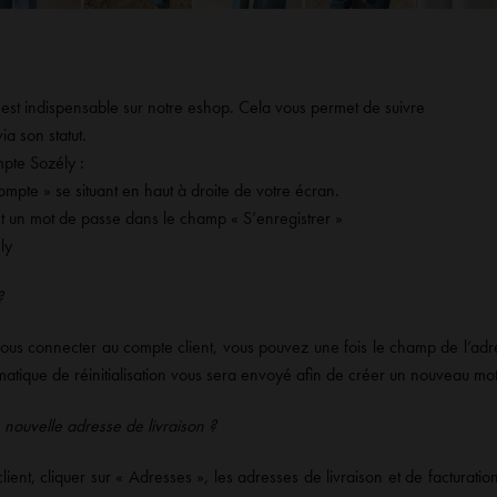
est indispensable sur notre eshop. Cela vous permet de suivre
a son statut.
pte Sozély :
mpte » se situant en haut à droite de votre écran.
et un mot de passe dans le champ « S’enregistrer »
ly
?
us connecter au compte client, vous pouvez une fois le champ de l’adre
atique de réinitialisation vous sera envoyé afin de créer un nouveau mo
nouvelle adresse de livraison ?
ient, cliquer sur « Adresses », les adresses de livraison et de facturatio