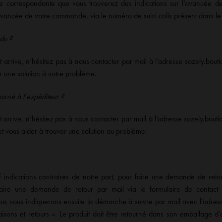
correspondante que vous trouverez des indications sur l’avancée de
vancée de votre commande, via le numéro de suivi colis présent dans le 
rdu ?
 arrive, n’hésitez pas à nous contacter par mail à l’adresse sozely.bo
r une solution à votre problème.
ourné à l’expéditeur ?
 arrive, n’hésitez pas à nous contacter par mail à l’adresse sozely.bo
et vous aider à trouver une solution au problème.
 indications contraires de notre part, pour faire une demande de retou
faire une demande de retour par mail via le formulaire de contact 
s vous indiquerons ensuite la démarche à suivre par mail avec l’adres
aisons et retours ». Le produit doit être retourné dans son emballage d’o