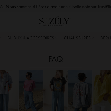
zelySozelySozelySozelySozelySozelySozelySozelySozelySozelySozelySozelySozelySozely
5 Nous sommes si fières d'avoir une si belle note sur TrustPi
BIJOUX & ACCESSOIRES
CHAUSSURES
DERN
FAQ