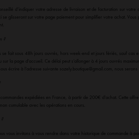
onseillé d’indiquer votre adresse de livraison et de facturation sur votre
-ci se glisseront sur votre page paiement pour simplifier votre achat. Vou
t.
n ?
e fait sous 48h jours ouvrés, hors week-end et jours fériés, sauf cas e
u sur la page d’accueil. Ce délai peut s’allonger à 4 jours ouvrés maximu
nous écrire à l’adresse suivante sozely.boutique@gmail.com, nous serons
?
les commandes expédiées en France, à partir de 200€ d’achat. Cette offr
 non cumulable avec les opérations en cours.
 ?
s vous invitons à vous rendre dans votre historique de commande à part