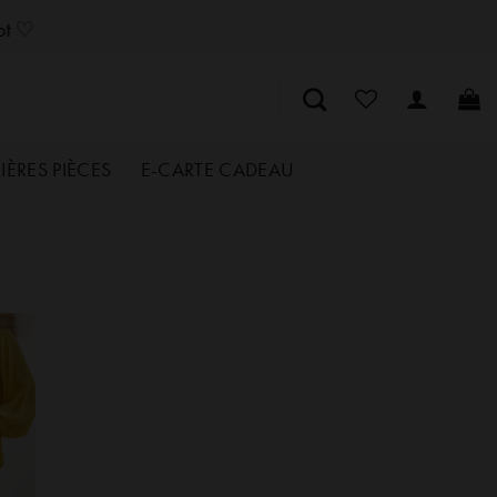
SozelySozelySozelySozelySozelySozelySozelySozelySozelySozelySozely
lot ♡
IÈRES PIÈCES
E-CARTE CADEAU