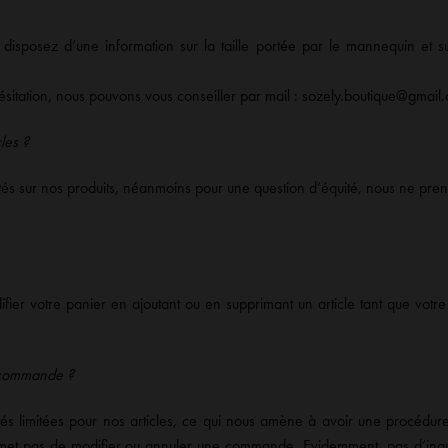
disposez d’une information sur la taille portée par le mannequin et su
itation, nous pouvons vous conseiller par mail : sozely.boutique@gmail.c
les ?
tés sur nos produits, néanmoins pour une question d’équité, nous ne pren
modifier votre panier en ajoutant ou en supprimant un article tant que vo
a commande ?
ités limitées pour nos articles, ce qui nous amène à avoir une procédur
rmet pas de modifier ou annuler une commande. Evidemment, pas d’in