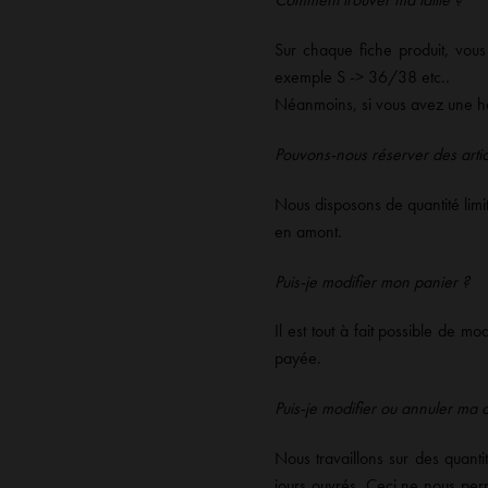
Sur chaque fiche produit, vous 
exemple S -> 36/38 etc..
Néanmoins, si vous avez une hés
Pouvons-nous réserver des artic
Nous disposons de quantité limi
en amont.
Puis-je modifier mon panier ?
Il est tout à fait possible de 
payée.
Puis-je modifier ou annuler m
Nous travaillons sur des quant
jours ouvrés. Ceci ne nous pe