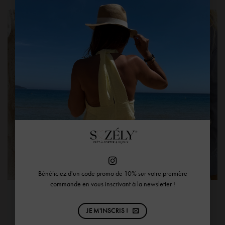
Bénéficiez d'un code promo de 10% sur votre première
commande en vous inscrivant à la newsletter !
Sac en Cuir Argenté Grand
Sac Banane Argenté Metalica
Selena
67,00
€
45,00
€
JE M'INSCRIS !
AJOUTER AU PANIER
AJOUTER AU PANIER