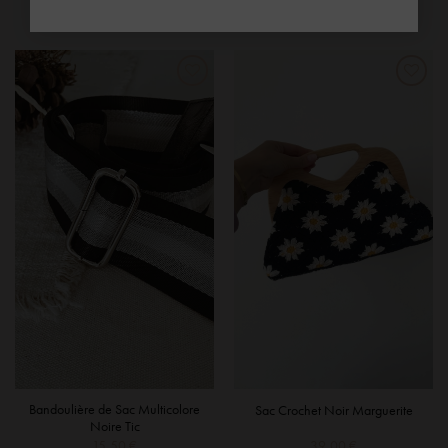
Bandoulière de Sac Multicolore
Sac Crochet Noir Marguerite
Noire Tic
15,50
€
39,00
€