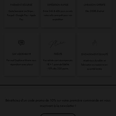
PAIEMENT SÉCURISÉ
EXPÉDITION RAPIDE
LIVRAISON OFFERTE
Carte bancaire via Stripe -
Entre 24h & 48h jours ouvrés
Dès 200€ d'achat
Paypal - Google Pay - Apple
votre colis sera prêt pour son
Pay
expédition
SAV ADORABLE ♥︎
FIDÉLITE
ENGAGEMENT QUALITÉ
Par mail Sophie et Marie vous
Vos achats sont récompensés.
Matériaux durables et
répondront avec plaisir
1€ = 1 point de fidélité.
fabrication européenne en
-10% dès 200 points.
quantité limitée
Bénéficiez d'un code promo de 10% sur votre première commande en vous
inscrivant à la newsletter !