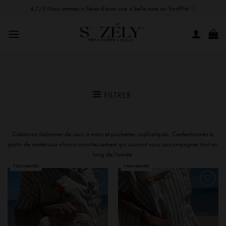
Passer
Paiements sécurisés avec PAYPAL & STRIPE
au
contenu
FILTRER
Créations italiennes de sacs à main et pochettes sophistiqués. Confectionnés à
partir de matériaux choisis minutieusement qui sauront vous accompagner tout au
long de l’année.