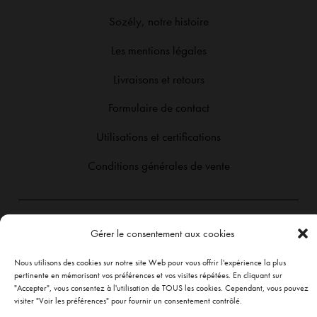
LE
quantité limitée ⏰ ESHOP : sozely
#robeceremonie #robebordeau
Sozély, notre histoire
fr
#robelongue #lookdété
Les mentions légales

Livraisons et retours
Formulaire de contact
Utilisations et certifications
Conditions générales de vente
Paiement sécurisé
Gérer le consentement aux cookies
Visa
MasterCard
MasterCard
PayPal
Apple
Google
Nous utilisons des cookies sur notre site Web pour vous offrir l'expérience la plus
2
Pay
Pay
pertinente en mémorisant vos préférences et vos visites répétées. En cliquant sur
Copyright 2026 ©
Sozély
"Accepter", vous consentez à l'utilisation de TOUS les cookies. Cependant, vous pouvez
visiter "Voir les préférences" pour fournir un consentement contrôlé.