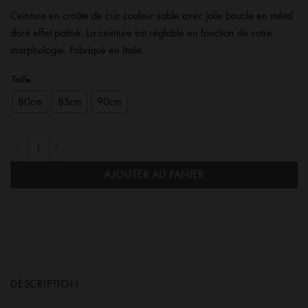
Ceinture en croûte de cuir couleur sable avec jolie boucle en métal
doré effet patiné. La ceinture est réglable en fonction de votre
morphologie. Fabriqué en Italie.
Taille
80cm
85cm
90cm
quantité de Ceinture en Croûte de Cuir Sable Isa
AJOUTER AU PANIER
DESCRIPTION