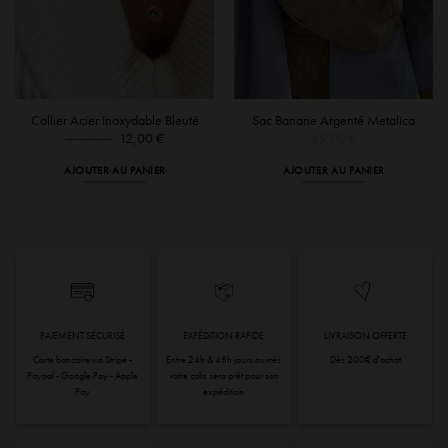
Collier Acier Inoxydable Bleuté
Sac Banane Argenté Metalica
Le
Le
39,00
€
12,00
€
45,00
€
prix
prix
initial
actuel
AJOUTER AU PANIER
AJOUTER AU PANIER
€
était :
est :
39,00 €.
12,00 €.
 €
PAIEMENT SÉCURISÉ
EXPÉDITION RAPIDE
LIVRAISON OFFERTE
Carte bancaire via Stripe -
Entre 24h & 48h jours ouvrés
Dès 200€ d'achat
Paypal - Google Pay - Apple
votre colis sera prêt pour son
Pay
expédition