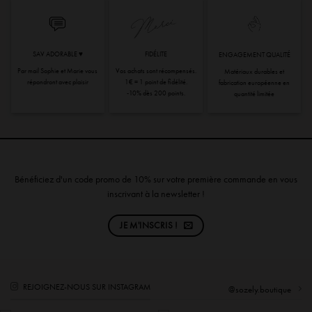
SAV ADORABLE ♥︎
FIDÉLITE
ENGAGEMENT QUALITÉ
Par mail Sophie et Marie vous
Vos achats sont récompensés.
Matériaux durables et
répondront avec plaisir
1€ = 1 point de fidélité.
fabrication européenne en
-10% dès 200 points.
quantité limitée
Bénéficiez d'un code promo de 10% sur votre première commande en vous
inscrivant à la newsletter !
JE M'INSCRIS !
REJOIGNEZ-NOUS SUR INSTAGRAM
@sozely.boutique