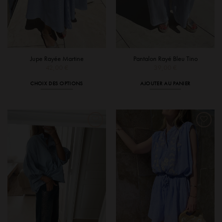
du
produit
Jupe Rayée Martine
Pantalon Rayé Bleu Tino
42,00
€
39,00
€
CHOIX DES OPTIONS
AJOUTER AU PANIER
Ce
produit
a
plusieurs
variations.
Les
options
peuvent
être
choisies
sur
la
page