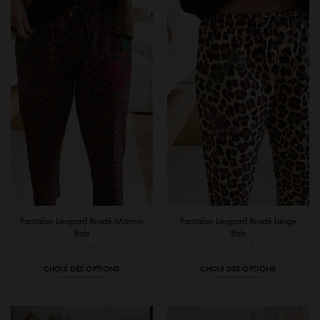
variations.
Les
options
peuvent
être
choisies
sur
la
page
du
produit
Pantalon Léopard Brodé Marron
Pantalon Léopard Brodé beige
Bob
Bob
59,99
€
59,99
€
CHOIX DES OPTIONS
CHOIX DES OPTIONS
Ce
Ce
produit
produit
a
a