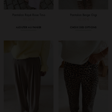
Pantalon Rayé Rose Tino
Pantalon Beige Gigi
39,00
€
42,00
€
AJOUTER AU PANIER
CHOIX DES OPTIONS
Ce
produit
a
plusieurs
variations.
Les
options
peuvent
être
choisies
sur
la
page
du
produit