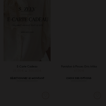
options
options
peuvent
peuvent
être
être
choisies
choisies
sur
sur
la
la
page
page
du
du
produit
produit
E-Carte Cadeau
Pantalon à Pinces Gris Mika
Plage
25,00
€
–
300,00
€
47,00
€
de
prix :
SÉLECTIONNEZ LE MONTANT
CHOIX DES OPTIONS
25,00 €
à
Ce
Ce
300,00 €
produit
produit
a
a
plusieurs
plusieurs
variations.
variations.