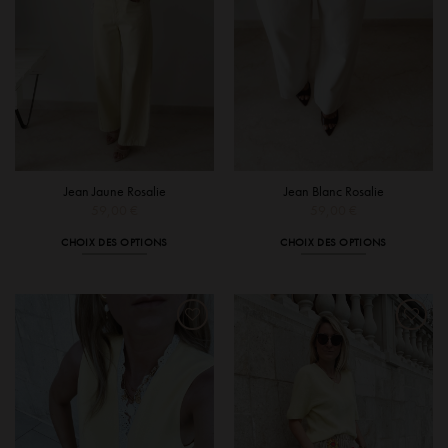
sur
la
page
du
produit
Jean Jaune Rosalie
Jean Blanc Rosalie
59,00
€
59,00
€
CHOIX DES OPTIONS
CHOIX DES OPTIONS
Ce
Ce
produit
produit
a
a
plusieurs
plusieurs
variations.
variations.
Les
Les
options
options
peuvent
peuvent
être
être