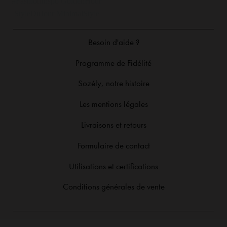
Nouvelle collection en liiigne !! 🔥
🍇 MONA 🍇 Un magnifique
Replay live du 31/07.
bordeaux associé à une robe longue
Besoin d'aide ?
fluide et un décolleté à tomber 🤍
Disponible dès demain 11h en
Programme de Fidélité
quantité limitée ⏰ ESHOP : sozely.fr
#robeceremonie #robebordeaux
Sozély, notre histoire
#robelongue #lookdété
Les mentions légales
Livraisons et retours
Formulaire de contact
Utilisations et certifications
Conditions générales de vente