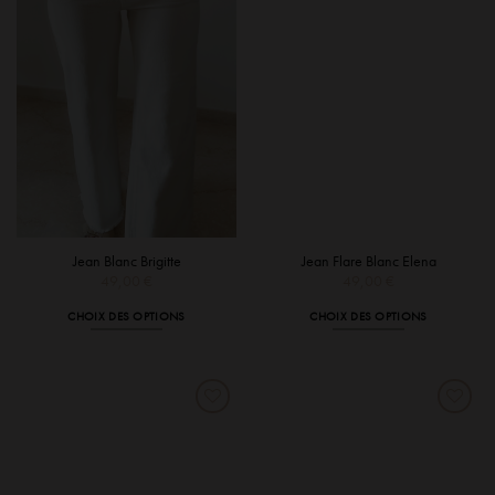
être
être
choisies
choisies
sur
sur
la
la
page
page
du
du
produit
produit
Jean Blanc Brigitte
Jean Flare Blanc Elena
49,00
€
49,00
€
CHOIX DES OPTIONS
CHOIX DES OPTIONS
Ce
Ce
produit
produit
a
a
plusieurs
plusieurs
variations.
variations.
Les
Les
options
options