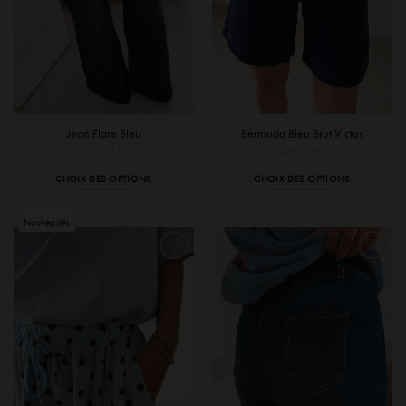
page
page
du
du
produit
produit
Jean Flare Bleu
Bermuda Bleu Brut Victus
59,00
€
49,00
€
CHOIX DES OPTIONS
CHOIX DES OPTIONS
Ce
Ce
produit
produit
a
a
plusieurs
plusieurs
variations.
variations.
Les
Les
options
options
peuvent
peuvent
être
être
choisies
choisies
sur
sur