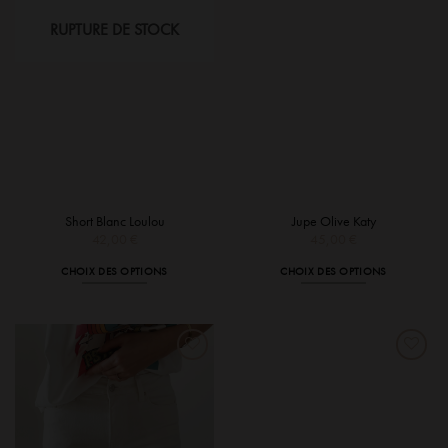
choisies
RUPTURE DE STOCK
sur
la
page
du
produit
Short Blanc Loulou
Jupe Olive Katy
42,00
€
45,00
€
CHOIX DES OPTIONS
CHOIX DES OPTIONS
Ce
Ce
produit
produit
a
a
plusieurs
plusieurs
variations.
variations.
Les
Les
options
options
peuvent
peuvent