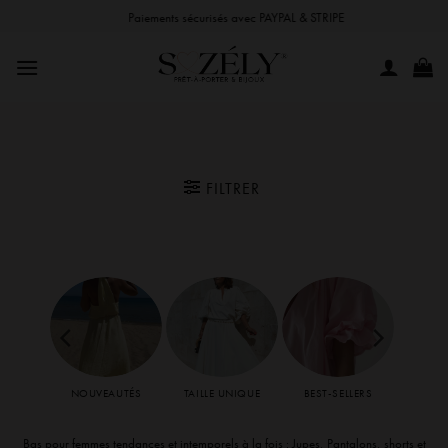
Passer
Paiements sécurisés avec PAYPAL & STRIPE
au
contenu
FILTRER
RES
NOUVEAUTÉS
TAILLE UNIQUE
BEST-SELLERS
ES
Bas pour femmes tendances et intemporels à la fois : Jupes, Pantalons, shorts et