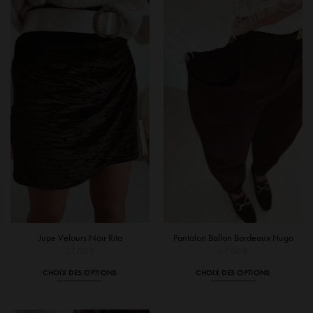
plusieurs
plusieurs
variations.
variations.
Les
Les
options
options
peuvent
peuvent
être
être
choisies
choisies
sur
sur
la
la
page
page
du
du
produit
produit
Jupe Velours Noir Rita
Pantalon Ballon Bordeaux Hugo
37,00
€
67,00
€
CHOIX DES OPTIONS
CHOIX DES OPTIONS
Ce
Ce
produit
produit