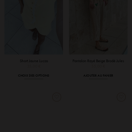
choisies
choisies
sur
sur
la
la
page
page
du
du
produit
produit
Short Jaune Lucas
Pantalon Rayé Beige Brodé Jules
35,00
€
55,00
€
CHOIX DES OPTIONS
AJOUTER AU PANIER
Ce
produit
a
plusieurs
variations.
Les
options
peuvent
être