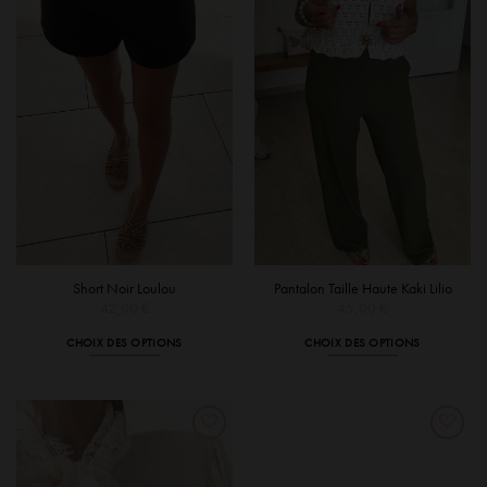
options
peuvent
être
choisies
sur
la
page
du
produit
Short Noir Loulou
Pantalon Taille Haute Kaki Lilio
42,00
€
45,00
€
CHOIX DES OPTIONS
CHOIX DES OPTIONS
Ce
Ce
produit
produit
a
a
plusieurs
plusieurs
variations.
variations.
Les
Les