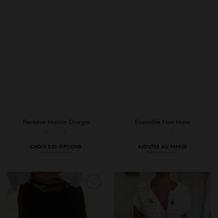
peuvent
peuvent
être
être
choisies
choisies
sur
sur
la
la
page
page
du
du
produit
produit
Pantalon Marron Giorgio
Ensemble Noir Mino
49,00
€
45,00
€
CHOIX DES OPTIONS
AJOUTER AU PANIER
Ce
produit
a
plusieurs
variations.
Les