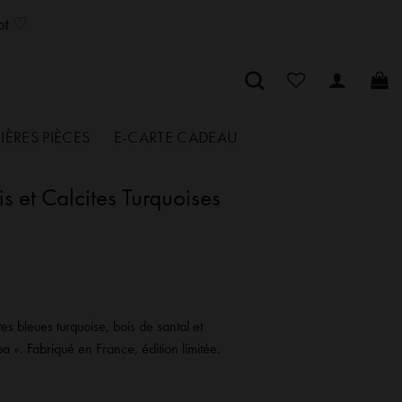
SozelySozelySozelySozelySozelySozelySozelySozelySozelySozelySozely
lot ♡
IÈRES PIÈCES
E-CARTE CADEAU
 et Calcites Turquoises
tes bleues turquoise, bois de santal et
pa ». Fabriqué en France, édition limitée.