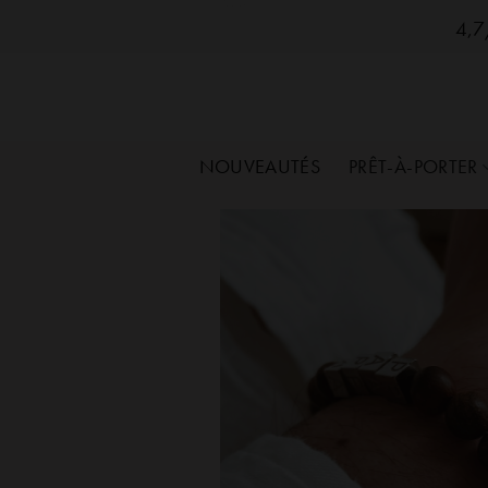
SozelySozelySozelySozelySozelySozelySozelySo
Passer
4,7/
au
contenu
NOUVEAUTÉS
PRÊT-À-PORTER