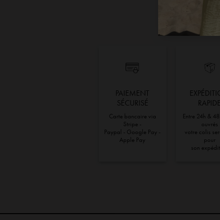
300,00 €
produit
a
plusieurs
variations.
Les
options
peuvent
être
PAIEMENT
EXPÉDIT
choisies
SÉCURISÉ
RAPID
sur
Carte bancaire via
Entre 24h & 48
la
Stripe -
ouvrés
Paypal - Google Pay -
votre colis se
page
Apple Pay
pour
du
son expédi
produit