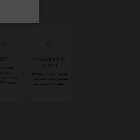
ÉLITE
ENGAGEMENT
QUALITÉ
ats sont
pensés.
Matériaux durables et
 de fidélité.
fabrication européenne
200 points.
en quantité limitée