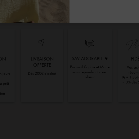
SAV ADORABLE ♥︎
ION
LIVRAISON
FID
E
OFFERTE
Par mail Sophie et Marie
Vos ach
vous répondront avec
récom
h jours
Dès 200€ d'achat
plaisir
1€ = 1 point
-10% dès 
ra prêt
tion