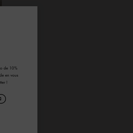
×
omo de 10%
de en vous
ter !