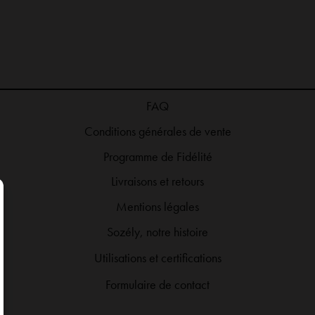
 co et soldes ! Les soldes passent de -20% à
Chic, élégante et douce, la
FAQ
le code SOLDES sur la catégorie SOLDES
indispensable de l’été 🤍☀️ 
Conditions générales de vente
🤩 profitez-en jusqu’au 28/07 inclus !
#robelongue #robecamel #robe
Programme de Fidélité
Livraisons et retours
Mentions légales
Sozély, notre histoire
Utilisations et certifications
Formulaire de contact