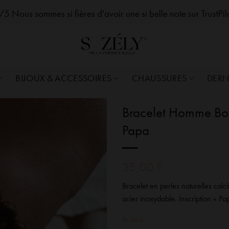
zelySozelySozelySozelySozelySozelySozelySozelySozelySozelySozelySozelySozelySozely
5 Nous sommes si fières d'avoir une si belle note sur TrustPi
BIJOUX & ACCESSOIRES
CHAUSSURES
DERN
Bracelet Homme Bois
Papa
35,00
€
Bracelet en perles naturelles calci
acier inoxydable. Inscription « Pa
En stock