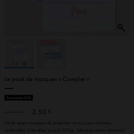
Le pack de masques « Complet »
Economisez 84%
Le
Le
22,00
3,50
€
€
prix
prix
Lot de quatre masques de protection en tissu pour femmes,
initial
actuel
réutilisables et lavables jusqu’à 50 fois, fabriqués selon référentiel
était :
est :