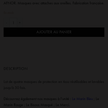
AFNOR. Masques avec attaches aux oreilles. Fabrication française.
22,00 €.
3,50 €.
En stock
quantité de Le pack de masques "Complet"
AJOUTER AU PANIER
DESCRIPTION
Lot de quatre masques de protection en tissu réutilisables et lavables
jusqu’à 50 fois.
Découvrez également nos masques à l’unité :
Le Marin Bleu
;
Le
Marin Rouge
;
Le Bisous Masqué
;
Le Merci
.