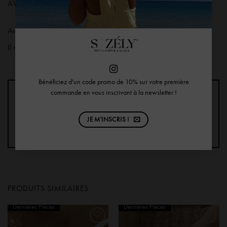
AVIS (0)
Avis
Il n’y a pas encore d’avis.
Bénéficiez d'un code promo de 10% sur votre première
commande en vous inscrivant à la newsletter !
Seuls les clients connectés ayant acheté ce produit ont la
possibilité de laisser un avis.
JE M'INSCRIS !
PRODUITS SIMILAIRES
Dernières Pièces
Dernières Pièces