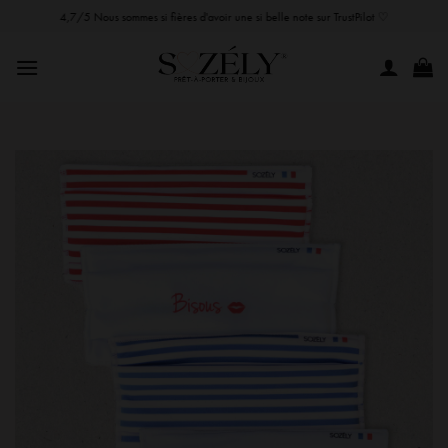
Passer
4,7/5 Nous sommes si fières d'avoir une si belle note sur TrustPilot ♡
au
contenu