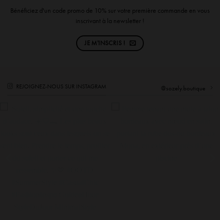
Bénéficiez d'un code promo de 10% sur votre première commande en vous
inscrivant à la newsletter !
JE M'INSCRIS !
REJOIGNEZ-NOUS SUR INSTAGRAM
@sozely.boutique
il, simplicité et une touche
Cette robe fait TOUT le travail. 🍇✨
Nouve