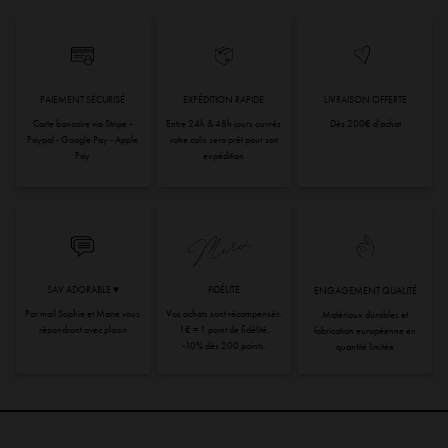
PAIEMENT SÉCURISÉ
EXPÉDITION RAPIDE
LIVRAISON OFFERTE
Carte bancaire via Stripe -
Entre 24h & 48h jours ouvrés
Dès 200€ d'achat
Paypal - Google Pay - Apple
votre colis sera prêt pour son
Pay
expédition
SAV ADORABLE ♥︎
FIDÉLITE
ENGAGEMENT QUALITÉ
Par mail Sophie et Marie vous
Vos achats sont récompensés.
Matériaux durables et
répondront avec plaisir
1€ = 1 point de fidélité.
fabrication européenne en
-10% dès 200 points.
quantité limitée