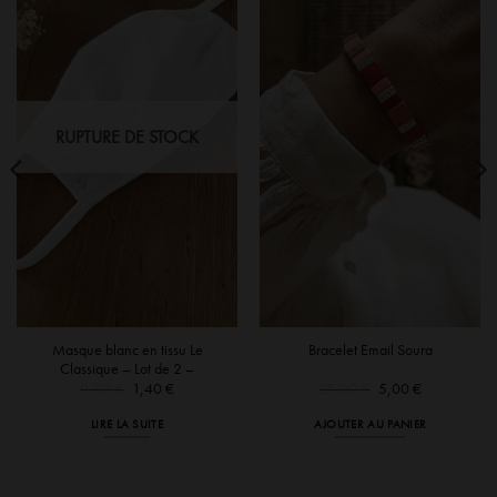
RUPTURE DE STOCK
Masque blanc en tissu Le
Bracelet Email Soura
Classique – Lot de 2 –
Le
Le
Le
Le
9,00
€
1,40
€
25,00
€
5,00
€
prix
prix
prix
prix
initial
actuel
initial
actuel
LIRE LA SUITE
AJOUTER AU PANIER
était :
est :
était :
est :
9,00 €.
1,40 €.
25,00 €.
5,00 €.