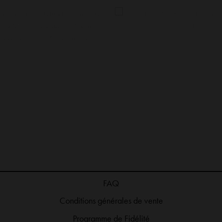
 co et soldes ! Les soldes passent de -20% à
Chic, élégante et douce, la
FAQ
le code SOLDES sur la catégorie SOLDES
indispensable de l’été 🤍☀️ 
Conditions générales de vente
🤩 profitez-en jusqu’au 28/07 inclus !
#robelongue #robecamel #robe
Programme de Fidélité