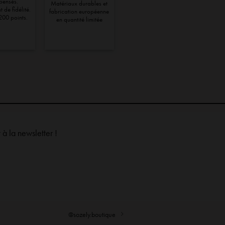
pensés.
Matériaux durables et
 de fidélité.
fabrication européenne
200 points.
en quantité limitée
à la newsletter !
@sozely.boutique