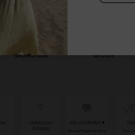
Pantalon Jogging Jonas
Le pack de masques « Bisous Bleu »
Le
Le
Le
Le
39,95
€
6,00
€
11,00
€
1,75
€
prix
prix
prix
prix
initial
actuel
initial
actuel
AJOUTER AU PANIER
LIRE LA SUITE
était :
est :
était :
est :
39,95 €.
6,00 €.
11,00 €.
1,75 €.
SAV ADORABLE ♥︎
ION
LIVRAISON
FID
E
OFFERTE
Par mail Sophie et Marie
Vos ach