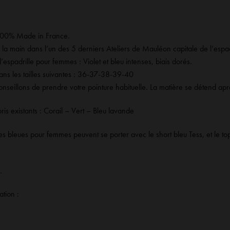
 100% Made in France.
à la main dans l’un des 5 derniers Ateliers de Mauléon capitale de l’espa
’espadrille pour femmes : Violet et bleu intenses, biais dorés.
ans les tailles suivantes : 36-37-38-39-40
nseillons de prendre votre pointure habituelle. La matière se détend apr
oris existants :
Corail
–
Vert
–
Bleu lavande
les bleues pour femmes peuvent se porter avec
le short bleu Tess
, et le
to
.
ation :