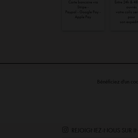
Carte bancaire via
Entre 24h & 48
Stripe -
ouvrés
Paypal - Google Pay -
votre colis se
Apple Pay
pour
son expédi
Bénéficiez d'un co
REJOIGNEZ-NOUS SUR 