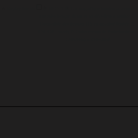
 robe LOU est mon
La robe CARLA en coloris jaune pastel incroyablemen
ESHOP : sozely.fr
belle et légère ☀️ Une couleur solaire et un confort
chic #robeélégante
absolu pour vos journées ensoleillées 💛 ESHOP :
sozely.fr #robelongue #robejaune #yellowoutfit