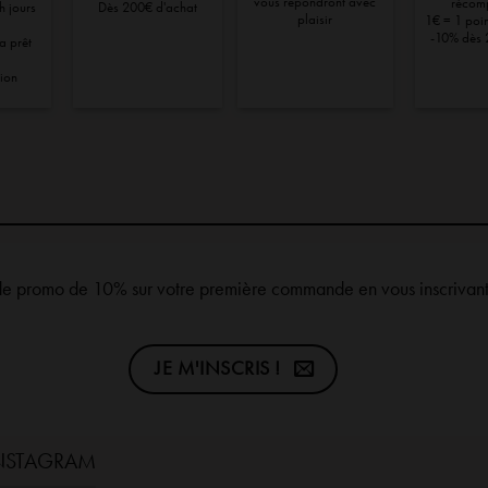
vous répondront avec
récom
h jours
Dès 200€ d'achat
plaisir
1€ = 1 point
-10% dès 
ra prêt
tion
de promo de 10% sur votre première commande en vous inscrivant 
JE M'INSCRIS !
INSTAGRAM