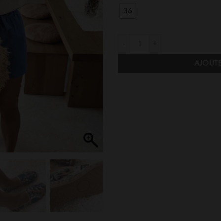
36
quantité de Espadrilles Bleues Wax fra
AJOUTE