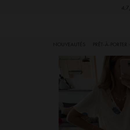
SozelySozelySozelySozelySozelySozelySozelySo
Passer
4,7/
au
contenu
NOUVEAUTÉS
PRÊT-À-PORTER