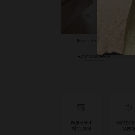
Bracelet Email Soura
Le
Le
25,00
€
5,00
€
prix
prix
initial
actuel
AJOUTER AU PANIER
était :
est :
25,00 €.
5,00 €.
PAIEMENT
EXPÉDIT
SÉCURISÉ
RAPID