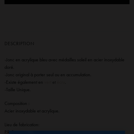
DESCRIPTION
-Jonc en acrylique bleu avec médailles soleil en acier inoxydable
doré.
-Jonc original à porter seul ou en accumulation.
-Existe également en
vert
et
écru
.
-Taille Unique.
Composition :
Acier inoxydable et acrylique.
Lieu de fabrication:
P.R.C.