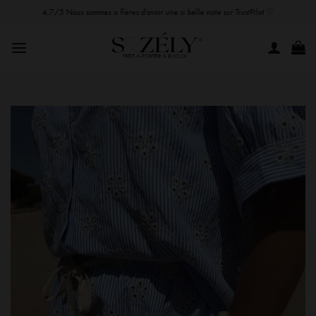
Passer
4,7/5 Nous sommes si fières d'avoir une si belle note sur TrustPilot ♡
au
contenu