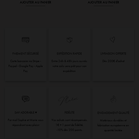
initial
actuel
initial
actuel
AJOUTER AU PANIER
AJOUTER AU PANIER
était :
est :
était :
est :
39,95 €.
6,00 €.
16,50 €.
2,60 €.
PAIEMENT SÉCURISÉ
EXPÉDITION RAPIDE
LIVRAISON OFFERTE
Carte bancaire via Stripe -
Entre 24h & 48h jours ouvrés
Dès 200€ d'achat
Paypal - Google Pay - Apple
votre colis sera prêt pour son
Pay
expédition
SAV ADORABLE ♥︎
FIDÉLITE
ENGAGEMENT QUALITÉ
Par mail Sophie et Marie vous
Vos achats sont récompensés.
Matériaux durables et
répondront avec plaisir
1€ = 1 point de fidélité.
fabrication européenne en
-10% dès 200 points.
quantité limitée