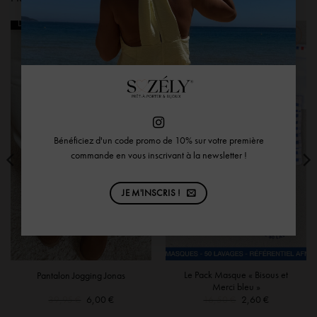
Dernières Pièces
Dernières Pièces
Bénéficiez d'un code promo de 10% sur votre première
commande en vous inscrivant à la newsletter !
JE M'INSCRIS !
Le Pack Masque « Bisous et
Pantalon Jogging Jonas
Merci bleu »
Le
Le
Le
Le
39,95
€
6,00
€
16,50
€
2,60
€
prix
prix
prix
prix