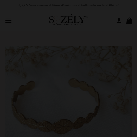
Passer
4,7/5 Nous sommes si fières d'avoir une si belle note sur TrustPilot ♡
au
contenu