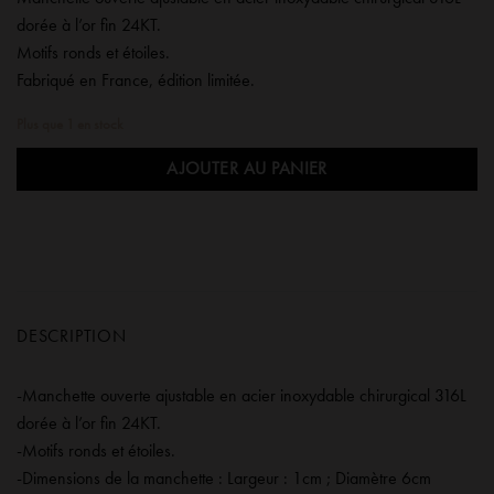
initial
actuel
dorée à l’or fin 24KT.
était :
est :
Motifs ronds et étoiles.
25,00 €.
7,50 €.
Fabriqué en France, édition limitée.
Plus que 1 en stock
AJOUTER AU PANIER
DESCRIPTION
-Manchette ouverte ajustable en acier inoxydable chirurgical 316L
dorée à l’or fin 24KT.
-Motifs ronds et étoiles.
-Dimensions de la manchette : Largeur : 1cm ; Diamètre 6cm