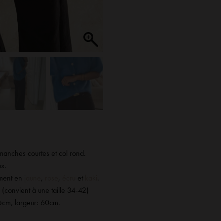
 manches courtes et col rond.
ux.
ement en
jaune
,
rose
,
écru
et
kaki
.
 (convient à une taille 34-42)
5cm, largeur: 60cm.