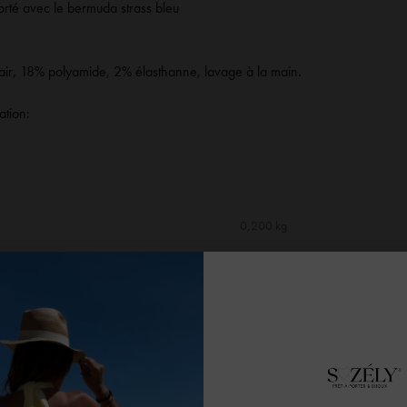
porté avec
le bermuda strass bleu
ir, 18% polyamide, 2% élasthanne, lavage à la main.
ation:
0,200 kg
sont échangeables ou remboursables sous 14 jours en nous contactant v