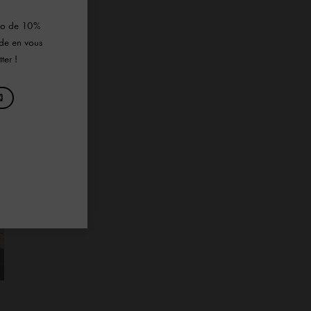
omo de 10%
de en vous
ter !