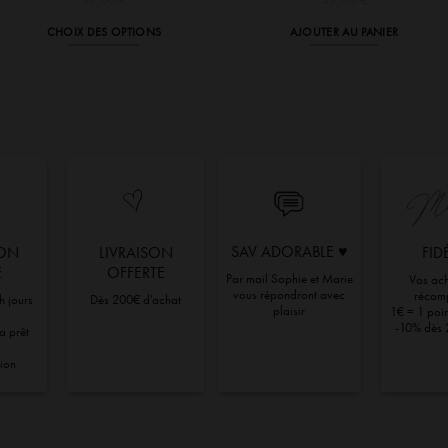
CHOIX DES OPTIONS
AJOUTER AU PANIER
Ce
produit
a
plusieurs
variations.
Les
options
peuvent
être
SAV ADORABLE ♥︎
ION
LIVRAISON
FID
choisies
E
OFFERTE
Par mail Sophie et Marie
Vos ach
sur
vous répondront avec
récom
h jours
Dès 200€ d'achat
la
plaisir
1€ = 1 point
-10% dès 
ra prêt
page
du
tion
produit