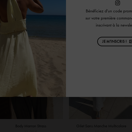
Bénéficiez d'un code pr
sur votre première comman
inscrivant à la newslet
JE M'INSCRIS !
Body Marron Strass
Gilet Sans Manche Multicolore
33,00
€
59,00
€