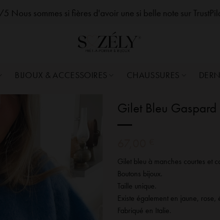
zelySozelySozelySozelySozelySozelySozelySozelySozelySozelySozelySozelySozelySozely
5 Nous sommes si fières d'avoir une si belle note sur TrustPi
BIJOUX & ACCESSOIRES
CHAUSSURES
DERN
Gilet Bleu Gaspard
67,00
€
Gilet bleu à manches courtes et c
Boutons bijoux.
Taille unique.
Existe également en jaune, rose, é
Fabriqué en Italie.