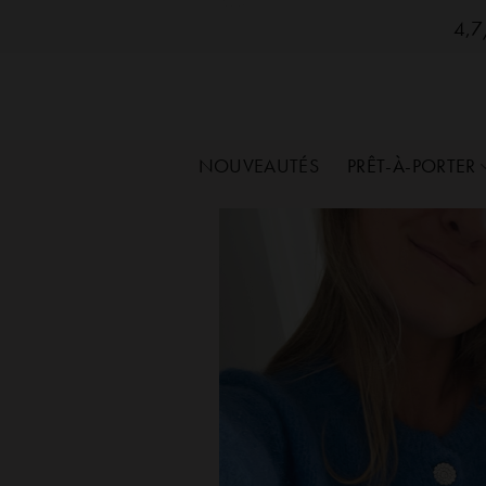
SozelySozelySozelySozelySozelySozelySozelySo
Passer
4,7/
au
contenu
NOUVEAUTÉS
PRÊT-À-PORTER