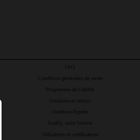
e co et soldes ! Les soldes passent de -20% à
Chic, élégante et douce, la
FAQ
le code SOLDES sur la catégorie SOLDES
indispensable de l’été 🤍☀️
Conditions générales de vente
🤩 profitez-en jusqu’au 28/07 inclus !
#robelongue #robecamel #rob
Programme de Fidélité
Livraisons et retours
Mentions légales
Sozély, notre histoire
Utilisations et certifications