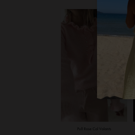
Pull Rose Col Volants
39,00
€