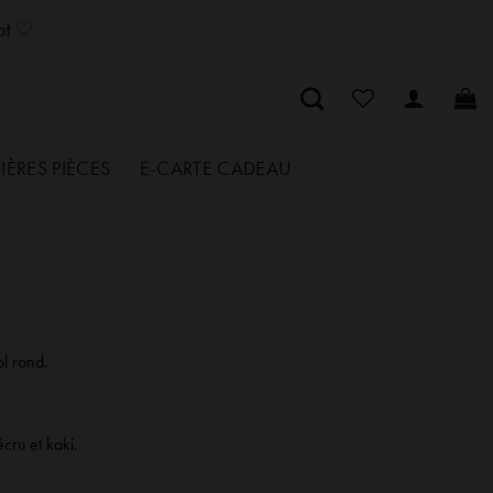
SozelySozelySozelySozelySozelySozelySozelySozelySozelySozelySozely
lot ♡
IÈRES PIÈCES
E-CARTE CADEAU
ol rond.
cru et kaki.