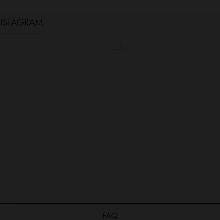
INSTAGRAM
élégante et douce, la robe LOU est mon
La robe CARLA en coloris jaune
FAQ