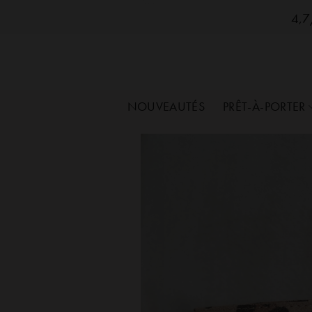
SozelySozelySozelySozelySozelySozelySozelySo
Passer
4,7/
au
contenu
NOUVEAUTÉS
PRÊT-À-PORTER