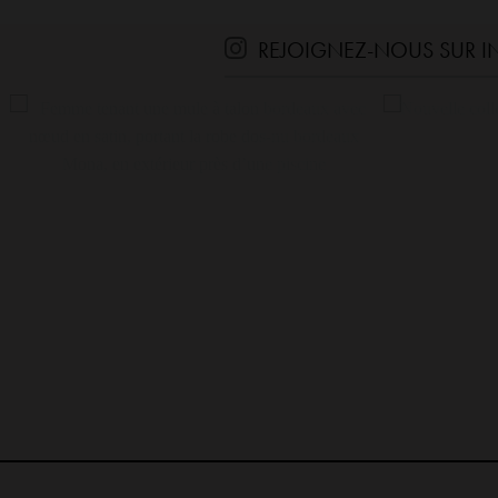
REJOIGNEZ-NOUS SUR 
ence
Live nouvelle co et soldes ! Les soldes passent de -20% à
Chic, 