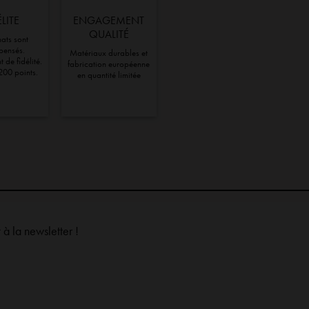
ÉLITE
ENGAGEMENT
QUALITÉ
ats sont
pensés.
Matériaux durables et
 de fidélité.
fabrication européenne
200 points.
en quantité limitée
à la newsletter !