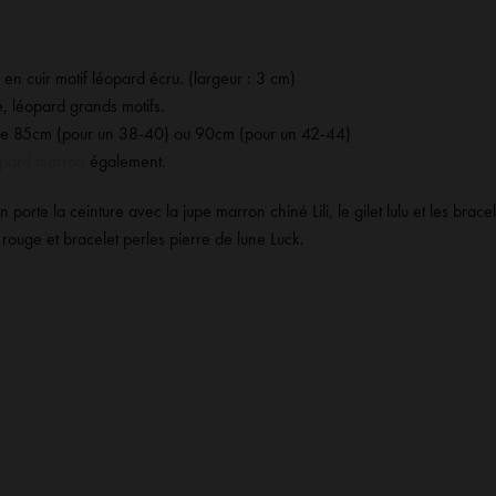
 en cuir motif léopard écru. (largeur : 3 cm)
, léopard grands motifs.
ille 85cm (pour un 38-40) ou 90cm (pour un 42-44)
pard marron
également.
 porte la ceinture avec la
jupe marron chiné Lili
,
le gilet lulu
et les bracel
 rouge
et
bracelet perles pierre de lune Luck
.