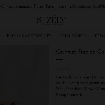
zelySozelySozelySozelySozelySozelySozelySozelySozelySozelySozelySozelySozelySozely
5 Nous sommes si fières d'avoir une si belle note sur TrustPi
BIJOUX & ACCESSOIRES
CHAUSSURES
DERN
Ceinture Fine en Cu
35,00
€
Ceinture fine en cuir motif léopar
Boucle dorée, léopard grands moti
Tailles disponibles: 85cm et 90cm
Fabriquée en Italie.
Taille