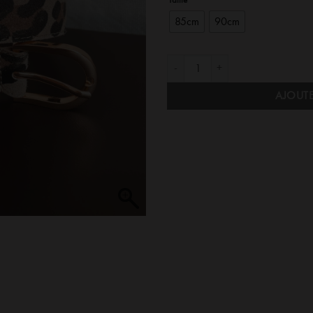
85cm
90cm
quantité de Ceinture Fine en Cuir Ecr
AJOUTE