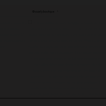
@sozely.boutique
 pastel incroyablement
La sublime robe CARLA chocolat et son joli décolleté