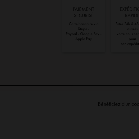
PAIEMENT
EXPÉDIT
SÉCURISÉ
RAPID
Carte bancaire via
Entre 24h & 48
Stripe -
ouvrés
Paypal - Google Pay -
votre colis se
Apple Pay
pour
son expédi
Bénéficiez d'un co