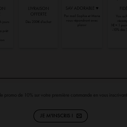
être
être
SAV ADORABLE ♥︎
ION
LIVRAISON
FID
choisies
choisies
E
OFFERTE
Par mail Sophie et Marie
Vos ach
sur
sur
vous répondront avec
récom
h jours
Dès 200€ d'achat
la
la
plaisir
1€ = 1 point
-10% dès 
ra prêt
page
page
du
du
tion
produit
produit
de promo de 10% sur votre première commande en vous inscrivant 
JE M'INSCRIS !