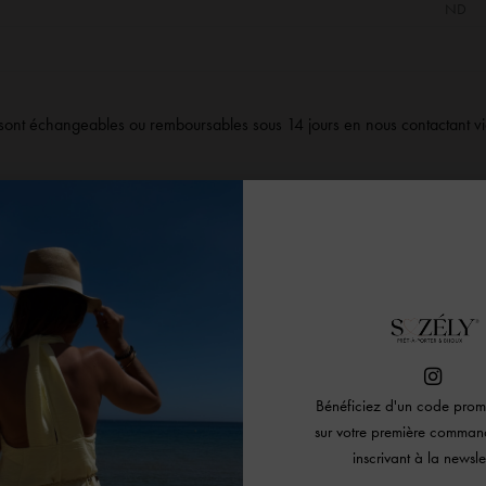
ND
sont échangeables ou remboursables sous 14 jours en nous contactant v
Personnalisation
Personnalisation
Bénéficiez d'un code pr
sur votre première comman
inscrivant à la newslet