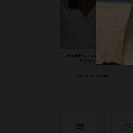
Bracelet Homme Bois et Calcites
Turquoises Papa
35,00
€
AJOUTER AU PANIER