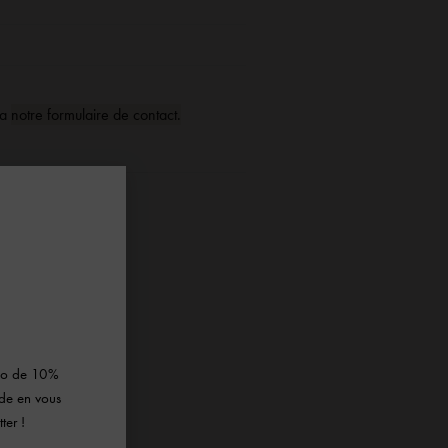
ia
notre formulaire de contact.
×
omo de 10%
de en vous
ter !