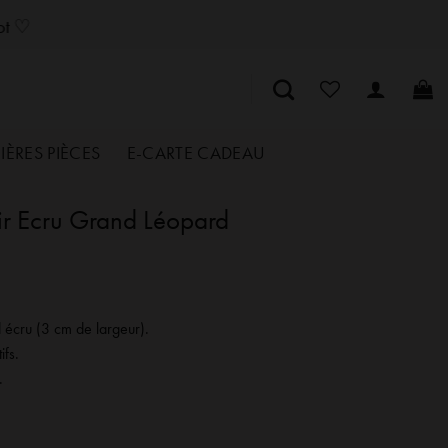
SozelySozelySozelySozelySozelySozelySozelySozelySozelySozelySozely
lot ♡
IÈRES PIÈCES
E-CARTE CADEAU
ir Ecru Grand Léopard
d écru (3 cm de largeur).
fs.
.