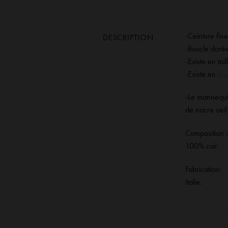
-Ceinture fine
DESCRIPTION
-Boucle dorée
-Existe en ta
-Existe en
léo
-Le mannequin
de nacre oeil
Composition :
100% cuir.
Fabrication:
Italie.